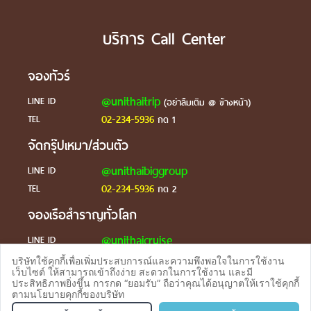
บริการ Call Center
จองทัวร์
@unithaitrip
LINE ID
(อย่าลืมเติม @ ข้างหน้า)
02-234-5936
TEL
กด 1
จัดกรุ๊ปเหมา/ส่วนตัว
@unithaibiggroup
LINE ID
02-234-5936
TEL
กด 2
จองเรือสำราญทั่วโลก
@unithaicruise
LINE ID
บริษัทใช้คุกกี้เพื่อเพิ่มประสบการณ์และความพึงพอใจในการใช้งาน
ร้องเรียน
เว็บไซต์ ให้สามารถเข้าถึงง่าย สะดวกในการใช้งาน และมี
ประสิทธิภาพยิ่งขึ้น การกด “ยอมรับ” ถือว่าคุณได้อนุญาตให้เราใช้คุกกี้
@unithaicare
LINE ID
ตามนโยบายคุกกี้ของบริษัท
จองทัวร
TEL