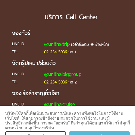
บริการ Call Center
จองทัวร์
@unithaitrip
LINE ID
(อย่าลืมเติม @ ข้างหน้า)
02-234-5936
TEL
กด 1
จัดกรุ๊ปเหมา/ส่วนตัว
@unithaibiggroup
LINE ID
02-234-5936
TEL
กด 2
จองเรือสำราญทั่วโลก
@unithaicruise
LINE ID
บริษัทใช้คุกกี้เพื่อเพิ่มประสบการณ์และความพึงพอใจในการใช้งาน
ร้องเรียน
เว็บไซต์ ให้สามารถเข้าถึงง่าย สะดวกในการใช้งาน และมี
ประสิทธิภาพยิ่งขึ้น การกด “ยอมรับ” ถือว่าคุณได้อนุญาตให้เราใช้คุกกี้
@unithaicare
LINE ID
ตามนโยบายคุกกี้ของบริษัท
จองทัวร
TEL