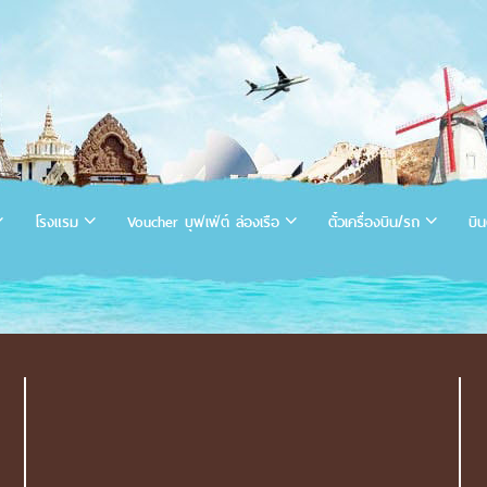
โรงแรม
Voucher บุฟเฟ่ต์ ล่องเรือ
ตั๋วเครื่องบิน/รถ
บิน