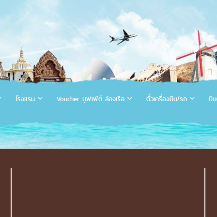
โรงแรม
Voucher บุฟเฟ่ต์ ล่องเรือ
ตั๋วเครื่องบิน/รถ
บิน