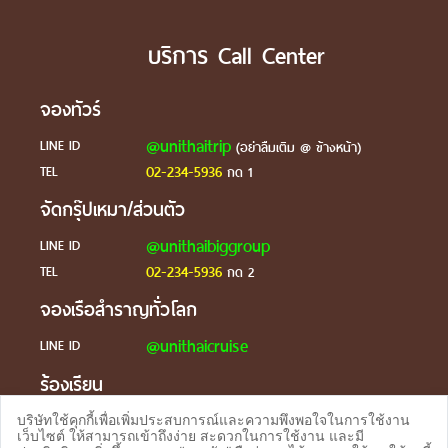
บริการ Call Center
จองทัวร์
@unithaitrip
LINE ID
(อย่าลืมเติม @ ข้างหน้า)
02-234-5936
TEL
กด 1
จัดกรุ๊ปเหมา/ส่วนตัว
@unithaibiggroup
LINE ID
02-234-5936
TEL
กด 2
จองเรือสำราญทั่วโลก
@unithaicruise
LINE ID
ร้องเรียน
@unithaicare
LINE ID
บริษัทใช้คุกกี้เพื่อเพิ่มประสบการณ์และความพึงพอใจในการใช้งาน
เว็บไซต์ ให้สามารถเข้าถึงง่าย สะดวกในการใช้งาน และมี