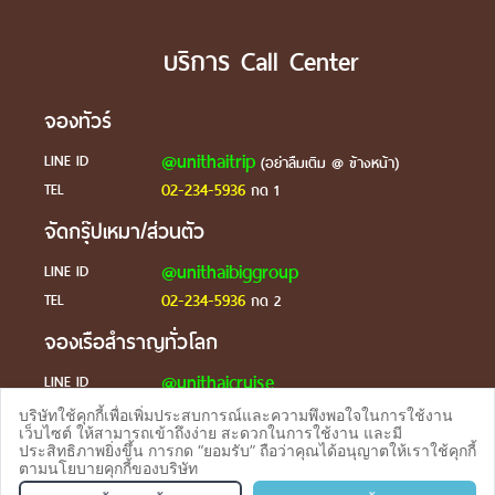
บริการ Call Center
จองทัวร์
@unithaitrip
LINE ID
(อย่าลืมเติม @ ข้างหน้า)
02-234-5936
TEL
กด 1
จัดกรุ๊ปเหมา/ส่วนตัว
@unithaibiggroup
LINE ID
02-234-5936
TEL
กด 2
จองเรือสำราญทั่วโลก
@unithaicruise
LINE ID
บริษัทใช้คุกกี้เพื่อเพิ่มประสบการณ์และความพึงพอใจในการใช้งาน
ร้องเรียน
เว็บไซต์ ให้สามารถเข้าถึงง่าย สะดวกในการใช้งาน และมี
ประสิทธิภาพยิ่งขึ้น การกด “ยอมรับ” ถือว่าคุณได้อนุญาตให้เราใช้คุกกี้
@unithaicare
LINE ID
ตามนโยบายคุกกี้ของบริษัท
จองทัวร
TEL