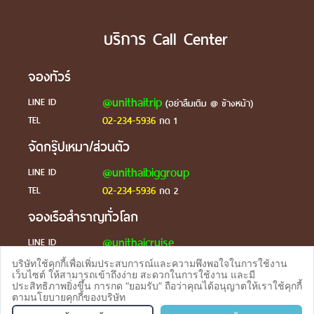
บริการ Call Center
จองทัวร์
@unithaitrip
LINE ID
(อย่าลืมเติม @ ข้างหน้า)
02-234-5936
TEL
กด 1
จัดกรุ๊ปเหมา/ส่วนตัว
@unithaibiggroup
LINE ID
02-234-5936
TEL
กด 2
จองเรือสำราญทั่วโลก
@unithaicruise
LINE ID
บริษัทใช้คุกกี้เพื่อเพิ่มประสบการณ์และความพึงพอใจในการใช้งาน
ร้องเรียน
เว็บไซต์ ให้สามารถเข้าถึงง่าย สะดวกในการใช้งาน และมี
ประสิทธิภาพยิ่งขึ้น การกด “ยอมรับ” ถือว่าคุณได้อนุญาตให้เราใช้คุกกี้
@unithaicare
LINE ID
ตามนโยบายคุกกี้ของบริษัท
จองทัวร
TEL