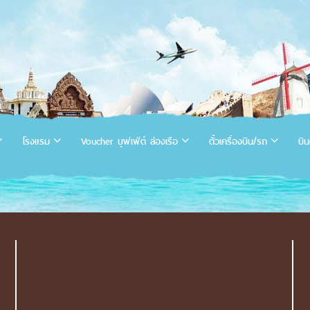
โรงแรม
Voucher บุฟเฟ่ต์ ล่องเรือ
ตั๋วเครื่องบิน/รถ
บิน