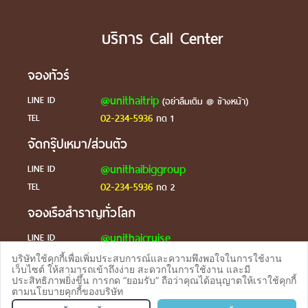
บริการ Call Center
จองทัวร์
@unithaitrip
LINE ID
(อย่าลืมเติม @ ข้างหน้า)
02-234-5936
TEL
กด 1
จัดกรุ๊ปเหมา/ส่วนตัว
@unithaibiggroup
LINE ID
02-234-5936
TEL
กด 2
จองเรือสำราญทั่วโลก
@unithaicruise
LINE ID
บริษัทใช้คุกกี้เพื่อเพิ่มประสบการณ์และความพึงพอใจในการใช้งาน
ร้องเรียน
เว็บไซต์ ให้สามารถเข้าถึงง่าย สะดวกในการใช้งาน และมี
ประสิทธิภาพยิ่งขึ้น การกด “ยอมรับ” ถือว่าคุณได้อนุญาตให้เราใช้คุกกี้
@unithaicare
LINE ID
ตามนโยบายคุกกี้ของบริษัท
จองทัวร
TEL