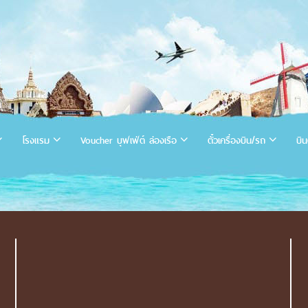
โรงแรม
Voucher บุฟเฟ่ต์ ล่องเรือ
ตั๋วเครื่องบิน/รถ
บิน