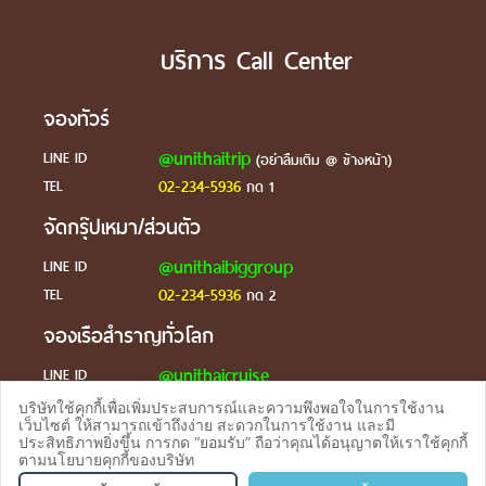
บริการ Call Center
จองทัวร์
@unithaitrip
LINE ID
(อย่าลืมเติม @ ข้างหน้า)
02-234-5936
TEL
กด 1
จัดกรุ๊ปเหมา/ส่วนตัว
@unithaibiggroup
LINE ID
02-234-5936
TEL
กด 2
จองเรือสำราญทั่วโลก
@unithaicruise
LINE ID
บริษัทใช้คุกกี้เพื่อเพิ่มประสบการณ์และความพึงพอใจในการใช้งาน
ร้องเรียน
เว็บไซต์ ให้สามารถเข้าถึงง่าย สะดวกในการใช้งาน และมี
ประสิทธิภาพยิ่งขึ้น การกด “ยอมรับ” ถือว่าคุณได้อนุญาตให้เราใช้คุกกี้
@unithaicare
LINE ID
ตามนโยบายคุกกี้ของบริษัท
จองทัวร
TEL