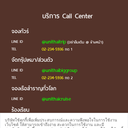
บริการ Call Center
จองทัวร์
@unithaitrip
LINE ID
(อย่าลืมเติม @ ข้างหน้า)
02-234-5936
TEL
กด 1
จัดกรุ๊ปเหมา/ส่วนตัว
@unithaibiggroup
LINE ID
02-234-5936
TEL
กด 2
จองเรือสำราญทั่วโลก
@unithaicruise
LINE ID
ร้องเรียน
@unithaicare
LINE ID
บริษัทใช้คุกกี้เพื่อเพิ่มประสบการณ์และความพึงพอใจในการใช้งาน
เว็บไซต์ ให้สามารถเข้าถึงง่าย สะดวกในการใช้งาน และมี