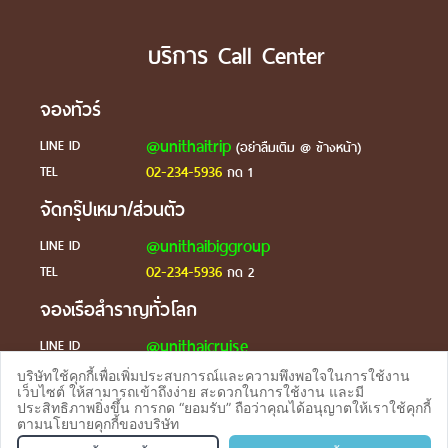
บริการ Call Center
จองทัวร์
@unithaitrip
LINE ID
(อย่าลืมเติม @ ข้างหน้า)
02-234-5936
TEL
กด 1
จัดกรุ๊ปเหมา/ส่วนตัว
@unithaibiggroup
LINE ID
02-234-5936
TEL
กด 2
จองเรือสำราญทั่วโลก
@unithaicruise
LINE ID
บริษัทใช้คุกกี้เพื่อเพิ่มประสบการณ์และความพึงพอใจในการใช้งาน
ร้องเรียน
เว็บไซต์ ให้สามารถเข้าถึงง่าย สะดวกในการใช้งาน และมี
ประสิทธิภาพยิ่งขึ้น การกด “ยอมรับ” ถือว่าคุณได้อนุญาตให้เราใช้คุกกี้
@unithaicare
LINE ID
ตามนโยบายคุกกี้ของบริษัท
จองทัวร
TEL