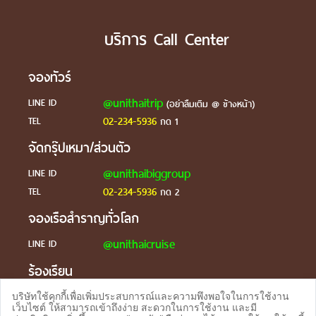
บริการ Call Center
จองทัวร์
@unithaitrip
LINE ID
(อย่าลืมเติม @ ข้างหน้า)
02-234-5936
TEL
กด 1
จัดกรุ๊ปเหมา/ส่วนตัว
@unithaibiggroup
LINE ID
02-234-5936
TEL
กด 2
จองเรือสำราญทั่วโลก
@unithaicruise
LINE ID
ร้องเรียน
@unithaicare
LINE ID
บริษัทใช้คุกกี้เพื่อเพิ่มประสบการณ์และความพึงพอใจในการใช้งาน
เว็บไซต์ ให้สามารถเข้าถึงง่าย สะดวกในการใช้งาน และมี