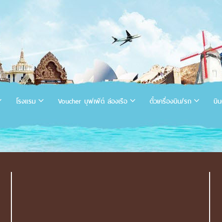
โรงแรม
Voucher บุฟเฟ่ต์ ล่องเรือ
ตั๋วเครื่องบิน/รถ
บิน