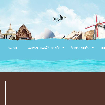
โรงแรม
Voucher บุฟเฟ่ต์ ล่องเรือ
ตั๋วเครื่องบิน/รถ
บิน