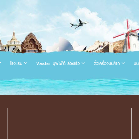
โรงแรม
Voucher บุฟเฟ่ต์ ล่องเรือ
ตั๋วเครื่องบิน/รถ
บิน