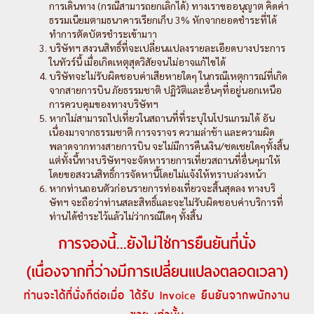
การเดินทาง (กรณีสามารถยกเลิกได้) ทางเราขออนุญาต คิดค่า
ธรรมเนียมตามธนาคารเรียกเก็บ 3% หักจากยอดชำระที่ได้
ทำการตัดบัตรชำระเข้ามาา
บริษัทฯ สงวนสิทธิ์ที่จะเปลี่ยนแปลงรายละเอียดบางประการ
ในทัวร์นี้ เมื่อเกิดเหตุสุดวิสัยจนไม่อาจแก้ไขได้
บริษัทจะไม่รับผิดชอบค่าเสียหายใดๆ ในกรณีเหตุการณ์ที่เกิด
จากสายการบิน ภัยธรรมชาติ ปฏิวัติและอื่นๆที่อยู่นอกเหนือ
การควบคุมของทางบริษัทฯ
หากไม่สามารถไปเที่ยวในสถานที่ที่ระบุในโปรแกรมได้ อัน
เนื่องมาจากธรรมชาติ การจราจร ความล่าช้า และความผิด
พลาดจากทางสายการบิน จะไม่มีการคืนเงิน/ชดเชยใดๆทั้งสิ้น
แต่ทั้งนี้ทางบริษัทฯจะจัดหารายการเที่ยวสถานที่อื่นๆมาให้
โดยขอสงวนสิทธิ์การจัดหานี้โดยไม่แจ้งให้ทราบล่วงหน้า
หากท่านถอนตัวก่อนรายการท่องเที่ยวจะสิ้นสุดลง ทางบริ
ษัทฯ จะถือว่าท่านสละสิทธิ์และจะไม่รับผิดชอบค่าบริการที่
ท่านได้ชำระไว้แล้วไม่ว่ากรณีใดๆ ทั้งสิ้น
การจองนี้...ยังไม่ใช่การยืนยันที่นั่ง
(เนื่องจากที่ว่างมีการเปลี่ยนแปลงตลอดเวลา)
ท่านจะได้ที่นั่งก็ต่อเมื่อ ได้รับ Invoice ยืนยันจากพนักงาน