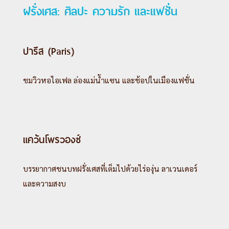
ฝรั่งเศส: ศิลปะ ความรัก และแฟชั่น
ปารีส (Paris)
ชมวิวหอไอเฟล ล่องแม่น้ำแซน และช้อปในเมืองแฟชั่น
แคว้นโพรวองซ์
บรรยากาศชนบทฝรั่งเศสที่เต็มไปด้วยไร่องุ่น ลาเวนเดอร์
และความสงบ