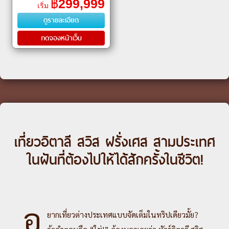
ㆍ กัลเลเรีย วิตโตรีโอ เอมานูเอเลที่
฿
299,999
เริ่ม
2 (Galleria Vittorio Emanue
ดูรายละเอียด
กดจองหน้าเว็บ
เที่ยวอิตาลี สวิส ฝรั่งเศส สามประเทศ
ในฝันที่ต้องไปให้ได้สักครั้งในชีวิต!
อ
ยากเที่ยวต่างประเทศแบบจัดเต็มในทริปเดียวมั้ย?