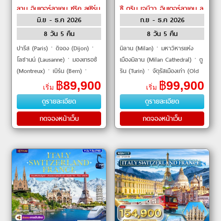
ลาน อินเตอร์ลาเคน ซูริค ลูเซิร์น
ซี ตูริน เจนีวา อินเตอร์ลาเคน ลู
มิ.ย - ธ.ค 2026
ก.ย - ธ.ค 2026
ดีฌง เบิร์น โคโม by THAI
เซิร์น เบิร์น by THAI Airways
Airways
8 วัน 5 คืน
8 วัน 5 คืน
ปารีส (Paris)ㆍดิจอง (Dijon)ㆍ
มิลาน (Milan)ㆍมหาวิหารแห่ง
โลซานน์ (Lausanne)ㆍมองเทรอซ์
เมืองมิลาน (Milan Cathedral)ㆍตู
(Montreux)ㆍเบิร์น (Bern)ㆍ
ริน (Turin)ㆍจัตุรัสเมืองเก่า (Old
อินเตอร์ลาเก้น (Interlaken)ㆍลู
Town Square)ㆍชาโมนิกซ์ มงบล็
฿
89,900
฿
99,900
เริ่ม
เริ่ม
เซิร์น (Lucerne)ㆍซูริค (Zurich)ㆍ
อง (Chamonix-Mont-Blanc)ㆍ
ดูรายละเอียด
ดูรายละเอียด
ซุก (Zug)ㆍโ�
ยอดเขา
กดจองหน้าเว็บ
กดจองหน้าเว็บ