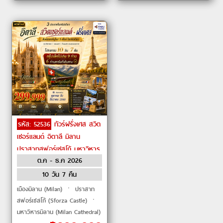
รหัส: 52536
ทัวร์ฝรั่งเศส สวิต
เซอร์แลนด์ อิตาลี มิลาน
ปราสาทสฟอร์เซสโก้ มหาวิหาร
ต.ค - ธ.ค 2026
มิลาน กัลเลเรียวิตโตรีโอเอมานูเอ
เลที่2 ลูเซิร์น by THAI Airways
10 วัน 7 คืน
เมืองมิลาน (Milan) ㆍ ปราสาท
สฟอร์เซสโก้ (Sforza Castle) ㆍ
มหาวิหารมิลาน (Milan Cathedral)