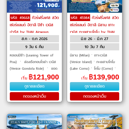
รหัส: 49668
ทัวร์ฝรั่งเศส สวิต
รหัส: 45984
ทัวร์ฝรั่งเศส สวิต
เซอร์แลนด์ อิตาลี ปิซ่า เวนิส
เซอร์แลนด์ อิตาลี มิลาน เกาะ
ปารีส by THAI Airways
เวนิส ทะเลสาบโคโม by THAI
ส.ค - ต.ค 2026
มิ.ย 26 - มี.ค 27
Airways
9 วัน 6 คืน
10 วัน 7 คืน
หอเอนปิซ่า (Leaning Tower of
มิลาน (Milan)ㆍเกาะเวนิส
Pisa) ㆍ ล่องเรือกอนโดล่า เวนิส
(Venice Island)ㆍทะเลสาบโคโม
(Venice Gondola Ride) ㆍ ยอด
(Lake Como)ㆍโคโม (Como)ㆍ
เขาจุงเฟรา (Jungfraujoch) ㆍ
อาร์ธ (Arth)ㆍยอดเขาริกิ (Mount
฿
121,900
฿
139,900
เริ่ม
เริ่ม
พิพิธภัณฑ์ลูฟวร์ (Louvre
Rigi)ㆍวิวริกิ คลุม (Rigi Kulm)
ดูรายละเอียด
ดูรายละเอียด
Museum) ㆍ หอไอเฟล
ㆍทะเลสาบลูเซิ�
กดจองหน้าเว็บ
กดจองหน้าเว็บ