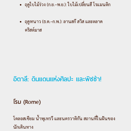
ฤดูใบไม้ร่วง (ก.ย.–พ.ย.): ใบไม้เปลี่ยนสี โรแมนติก
ฤดูหนาว (ธ.ค.–ก.พ.): ลานสกี สวิส และตลาด
คริสต์มาส
อิตาลี: ดินแดนแห่งศิลปะ และพิซซ่า!
โรม (Rome)
โคลอสเซียม น้ำพุเทรวี และนครวาติกัน สถานที่ในฝันของ
นักเดินทาง