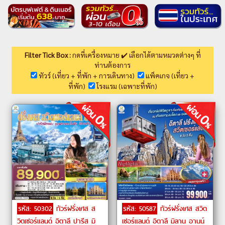
Filter Tick Box :
กดที่เครื่องหมาย ✔️ เลือกได้ตามหมวดต่างๆ ที่
ท่านต้องการ
ทัวร์ (เที่ยว + ที่พัก + การเดินทาง)
แพ็คเกจ (เที่ยว +
ที่พัก)
โรงแรม (เฉพาะที่พัก)
รหัส: 50302
ทัวร์ฝรั่งเศส ส
รหัส: 50587
ทัวร์ฝรั่งเศส สวิต
วิตเซอร์แลนด์ อิตาลี ปารีส มิ
เซอร์แลนด์ อิตาลี มิลาน อานน์