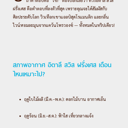
ถ้าคำตอบคือ “ใช่!” ต้องบอกเลยว่า ทัวร์อิตาลี สวิส
ฝรั่งเศส คือคำตอบที่ลงตัวที่สุด เพราะคุณจะได้สัมผัสกับ
ศิลปะระดับโลก วิวเทือกเขาแอลป์สุดโรแมนติก และกลิ่น
ไวน์หอมละมุนจากแคว้นโพรวองซ์ — ทั้งหมดในทริปเดียว!
สภาพอากาศ อิตาลี สวิส ฝรั่งเศส เดือน
ไหนเหมาะไป?
ฤดูใบไม้ผลิ (มี.ค.–พ.ค.): ดอกไม้บาน อากาศเย็น
ฤดูร้อน (มิ.ย.–ส.ค.): ฟ้าใส เที่ยวกลางแจ้ง