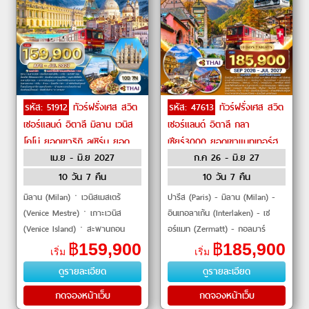
รหัส: 51912
ทัวร์ฝรั่งเศส สวิต
รหัส: 47613
ทัวร์ฝรั่งเศส สวิต
เซอร์แลนด์ อิตาลี มิลาน เวนิส
เซอร์แลนด์ อิตาลี กลา
โคโม่ ยอดเขาริกิ ลูเซิร์น ยอด
เซียร์3000 ยอดเขาแมทเทอร์ฮ
เม.ย - มิ.ย 2027
ก.ค 26 - มิ.ย 27
เขาจุงเฟรา ปารีส หอไอเฟล
อร์น หอไอเฟล by THAI
by THAI Airways
Airways
10 วัน 7 คืน
10 วัน 7 คืน
มิลาน (Milan)ㆍเวนิสเมสเตร้
ปารีส (Paris) - มิลาน (Milan) -
(Venice Mestre)ㆍเกาะเวนิส
อินเทอลาเก้น (Interlaken) - เซ
(Venice Island)ㆍสะพานถอน
อร์แมท (Zermatt) - กอลมาร์
หายใจ (Bridge of Sighs)ㆍจัตุรัส
(Colmar) - สตราซบูร์ก
฿
159,900
฿
185,900
เริ่ม
เริ่ม
ซานมาร์โก (St. Mark's Square)
(Strasbourg) - มองเทรอซ์
ดูรายละเอียด
ดูรายละเอียด
ㆍมหาวิหารซานมาร
(Montreux) - หอไอเฟล (Eiffel
Tower) -
กดจองหน้าเว็บ
กดจองหน้าเว็บ