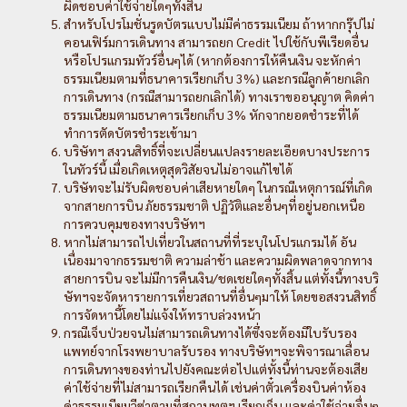
ผิดชอบค่าใช้จ่ายใดๆทั้งสิ้น
สำหรับโปรโมชั่นรูดบัตรแบบไม่มีค่าธรรมเนียม ถ้าหากกรุ๊ปไม่
คอนเฟิร์มการเดินทาง สามารถยก Credit ไปใช้กับพีเรียดอื่น
หรือโปรแกรมทัวร์อื่นๆได้ (หากต้องการให้คืนเงิน จะหักค่า
ธรรมเนียมตามที่ธนาคารเรียกเก็บ 3%) และกรณีลูกค้ายกเลิก
การเดินทาง (กรณีสามารถยกเลิกได้) ทางเราขออนุญาต คิดค่า
ธรรมเนียมตามธนาคารเรียกเก็บ 3% หักจากยอดชำระที่ได้
ทำการตัดบัตรชำระเข้ามา
บริษัทฯ สงวนสิทธิ์ที่จะเปลี่ยนแปลงรายละเอียดบางประการ
ในทัวร์นี้ เมื่อเกิดเหตุสุดวิสัยจนไม่อาจแก้ไขได้
บริษัทจะไม่รับผิดชอบค่าเสียหายใดๆ ในกรณีเหตุการณ์ที่เกิด
จากสายการบิน ภัยธรรมชาติ ปฏิวัติและอื่นๆที่อยู่นอกเหนือ
การควบคุมของทางบริษัทฯ
หากไม่สามารถไปเที่ยวในสถานที่ที่ระบุในโปรแกรมได้ อัน
เนื่องมาจากธรรมชาติ ความล่าช้า และความผิดพลาดจากทาง
สายการบิน จะไม่มีการคืนเงิน/ชดเชยใดๆทั้งสิ้น แต่ทั้งนี้ทางบริ
ษัทฯจะจัดหารายการเที่ยวสถานที่อื่นๆมาให้ โดยขอสงวนสิทธิ์
การจัดหานี้โดยไม่แจ้งให้ทราบล่วงหน้า
กรณีเจ็บป่วยจนไม่สามารถเดินทางได้ซึ่งจะต้องมีใบรับรอง
แพทย์จากโรงพยาบาลรับรอง ทางบริษัทฯจะพิจารณาเลื่อน
การเดินทางของท่านไปยังคณะต่อไปแต่ทั้งนี้ท่านจะต้องเสีย
ค่าใช้จ่ายที่ไม่สามารถเรียกคืนได้ เช่นค่าตั๋วเครื่องบินค่าห้อง
ค่าธรรมเนียมวีซ่าตามที่สถานทูตฯ เรียกเก็บ และค่าใช้จ่ายอื่นๆ