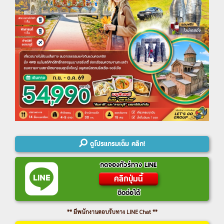
ดูโปรแกรมเต็ม คลิก!
กดจองทัวร์ทาง LINE
คลิกปุ่มนี้
ติดต่อได้
** มีพนักงานตอบรับทาง LINE Chat **