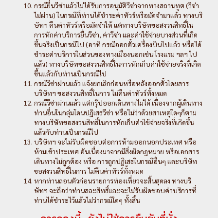
กรณียื่นวีซ่าแล้วไม่ได้รับการอนุมัติวีซ่าจากทางสถานทูต (วีซ่า
ไม่ผ่าน) ในกรณีที่ท่านได้ชำระค่าทัวร์หรือมัดจำมาแล้ว ทางบริ
ษัทฯ คืนค่าทัวร์หรือมัดจำให้ แต่ทางบริษัทขอสงวนสิทธิ์ใน
การหักค่าบริการยื่นวีซ่า, ค่าวีซ่า และค่าใช้จ่ายบางส่วนที่เกิด
ขึ้นจริงเป็นกรณีไป (อาทิ กรณีออกตั๋วเครื่องบินไปแล้ว หรือได้
ชำระค่าบริการในส่วนของทางเมืองนอกเช่น โรงแรม ฯลฯ ไป
แล้ว) ทางบริษัทขอสงวนสิทธิ์ในการหักเก็บค่าใช้จ่ายจริงที่เกิด
ขึ้นแล้วกับท่านเป็นกรณีไป
กรณีวีซ่าผ่านแล้ว แจ้งยกเลิกก่อนหรือหลังออกตั๋วโดยสาร
บริษัทฯ ขอสงวนสิทธิ์ในการ ไม่คืนค่าทัวร์ทั้งหมด
กรณีวีซ่าผ่านแล้ว แต่กรุ๊ปออกเดินทางไม่ได้ เนื่องจากผู้เดินทาง
ท่านอื่นในกลุ่มโดนปฏิเสธวีซ่า หรือไม่ว่าด้วยสาเหตุใดๆก็ตาม
ทางบริษัทขอสงวนสิทธิ์ในการหักเก็บค่าใช้จ่ายจริงที่เกิดขึ้น
แล้วกับท่านเป็นกรณีไป
บริษัทฯ จะไม่รับผิดชอบต่อการห้ามออกนอกประเทศ หรือ
ห้ามเข้าประเทศ อันเนื่องมาจากมีสิ่งผิดกฎหมาย หรือเอกสาร
เดินทางไม่ถูกต้อง หรือ การถูกปฏิเสธในกรณีอื่นๆ และบริษัท
ขอสงวนสิทธิ์ในการ ไม่คืนค่าทัวร์ทั้งหมด
หากท่านถอนตัวก่อนรายการท่องเที่ยวจะสิ้นสุดลง ทางบริ
ษัทฯ จะถือว่าท่านสละสิทธิ์และจะไม่รับผิดชอบค่าบริการที่
ท่านได้ชำระไว้แล้วไม่ว่ากรณีใดๆ ทั้งสิ้น