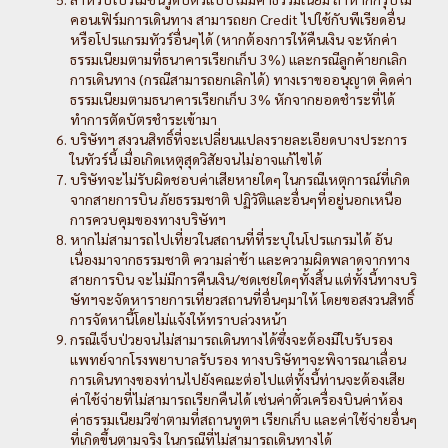
คอนเฟิร์มการเดินทาง สามารถยก Credit ไปใช้กับพีเรียดอื่น
หรือโปรแกรมทัวร์อื่นๆได้ (หากต้องการให้คืนเงิน จะหักค่า
ธรรมเนียมตามที่ธนาคารเรียกเก็บ 3%) และกรณีลูกค้ายกเลิก
การเดินทาง (กรณีสามารถยกเลิกได้) ทางเราขออนุญาต คิดค่า
ธรรมเนียมตามธนาคารเรียกเก็บ 3% หักจากยอดชำระที่ได้
ทำการตัดบัตรชำระเข้ามา
บริษัทฯ สงวนสิทธิ์ที่จะเปลี่ยนแปลงรายละเอียดบางประการ
ในทัวร์นี้ เมื่อเกิดเหตุสุดวิสัยจนไม่อาจแก้ไขได้
บริษัทจะไม่รับผิดชอบค่าเสียหายใดๆ ในกรณีเหตุการณ์ที่เกิด
จากสายการบิน ภัยธรรมชาติ ปฏิวัติและอื่นๆที่อยู่นอกเหนือ
การควบคุมของทางบริษัทฯ
หากไม่สามารถไปเที่ยวในสถานที่ที่ระบุในโปรแกรมได้ อัน
เนื่องมาจากธรรมชาติ ความล่าช้า และความผิดพลาดจากทาง
สายการบิน จะไม่มีการคืนเงิน/ชดเชยใดๆทั้งสิ้น แต่ทั้งนี้ทางบริ
ษัทฯจะจัดหารายการเที่ยวสถานที่อื่นๆมาให้ โดยขอสงวนสิทธิ์
การจัดหานี้โดยไม่แจ้งให้ทราบล่วงหน้า
กรณีเจ็บป่วยจนไม่สามารถเดินทางได้ซึ่งจะต้องมีใบรับรอง
แพทย์จากโรงพยาบาลรับรอง ทางบริษัทฯจะพิจารณาเลื่อน
การเดินทางของท่านไปยังคณะต่อไปแต่ทั้งนี้ท่านจะต้องเสีย
ค่าใช้จ่ายที่ไม่สามารถเรียกคืนได้ เช่นค่าตั๋วเครื่องบินค่าห้อง
ค่าธรรมเนียมวีซ่าตามที่สถานทูตฯ เรียกเก็บ และค่าใช้จ่ายอื่นๆ
ที่เกิดขึ้นตามจริง ในกรณีที่ไม่สามารถเดินทางได้