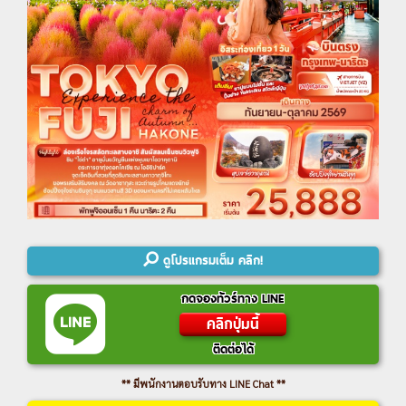
ดูโปรแกรมเต็ม คลิก!
กดจองทัวร์ทาง LINE
คลิกปุ่มนี้
ติดต่อได้
** มีพนักงานตอบรับทาง LINE Chat **