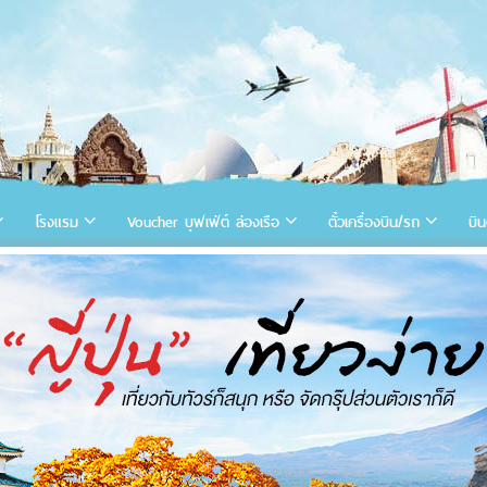
โรงแรม
Voucher บุฟเฟ่ต์ ล่องเรือ
ตั๋วเครื่องบิน/รถ
บิน