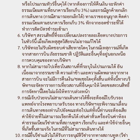
หรือโปรแกรมทัวร์อื่นๆได้ (หากต้องการให้คืนเงิน จะหักค่า
ธรรมเนียมตามที่ธนาคารเรียกเก็บ 3%) และกรณีลูกค้ายกเลิก
การเดินทาง (กรณีสามารถยกเลิกได้) ทางเราขออนุญาต คิดค่า
ธรรมเนียมตามธนาคารเรียกเก็บ 3% หักจากยอดชำระที่ได้
ทำการตัดบัตรชำระเข้ามา
บริษัทฯ สงวนสิทธิ์ที่จะเปลี่ยนแปลงรายละเอียดบางประการ
ในทัวร์นี้ เมื่อเกิดเหตุสุดวิสัยจนไม่อาจแก้ไขได้
บริษัทจะไม่รับผิดชอบค่าเสียหายใดๆ ในกรณีเหตุการณ์ที่เกิด
จากสายการบิน ภัยธรรมชาติ ปฏิวัติและอื่นๆที่อยู่นอกเหนือ
การควบคุมของทางบริษัทฯ
หากไม่สามารถไปเที่ยวในสถานที่ที่ระบุในโปรแกรมได้ อัน
เนื่องมาจากธรรมชาติ ความล่าช้า และความผิดพลาดจากทาง
สายการบิน จะไม่มีการคืนเงิน/ชดเชยใดๆทั้งสิ้น แต่ทั้งนี้ทางบริ
ษัทฯจะจัดหารายการเที่ยวสถานที่อื่นๆมาให้ โดยขอสงวนสิทธิ์
การจัดหานี้โดยไม่แจ้งให้ทราบล่วงหน้า
กรณีเจ็บป่วยจนไม่สามารถเดินทางได้ซึ่งจะต้องมีใบรับรอง
แพทย์จากโรงพยาบาลรับรอง ทางบริษัทฯจะพิจารณาเลื่อน
การเดินทางของท่านไปยังคณะต่อไปแต่ทั้งนี้ท่านจะต้องเสีย
ค่าใช้จ่ายที่ไม่สามารถเรียกคืนได้ เช่นค่าตั๋วเครื่องบินค่าห้อง
ค่าธรรมเนียมวีซ่าตามที่สถานทูตฯ เรียกเก็บ และค่าใช้จ่ายอื่นๆ
ที่เกิดขึ้นตามจริง ในกรณีที่ไม่สามารถเดินทางได้
กรณียื่นวีซ่าแล้วไม่ได้รับการอนุมัติวีซ่าจากทางสถานทูต (วีซ่า