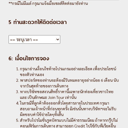
**กรณีไม่มีเมล์ กรุณาแจ้งเมื่อเซลส์ติดต่อมายังท่าน
5 ท่านสะดวกให้ติดต่อเวลา
6: เงื่อนไขการจอง
กรุณาอ่านเงื่อนไขท้ายโปรแกรมอย่างละเอียด เพื่อประโยชน์
ของตัวท่านเอง
พาสปอร์ตของท่านจะต้องมีวันหมดอายุอย่างน้อย 6 เดือน นับ
จากวันสุดท้ายของการเดินทาง
ทางบริษัทขอสงวนสิทธิ์ราคานี้เฉพาะนักท่องเที่ยวชาวไทย
และ เป็นลักษณะ Join Tour เท่านั้น
ในกรณีที่ลูกค้าต้องออกตั๋วโดยสารภายในประเทศ กรุณา
สอบถามเจ้าหน้าที่ก่อนทุกครั้ง มิเช่นนั้นทางบริษัทฯจะไม่รับ
ผิดชอบค่าใช้จ่ายใดๆทั้งสิ้น
สำหรับโปรโมชั่นรูดบัตรแบบไม่มีค่าธรรมเนียม ถ้าหากกรุ๊ปไม่
คอนเฟิร์มการเดินทาง สามารถยก Credit ไปใช้กับพีเรียดอื่น