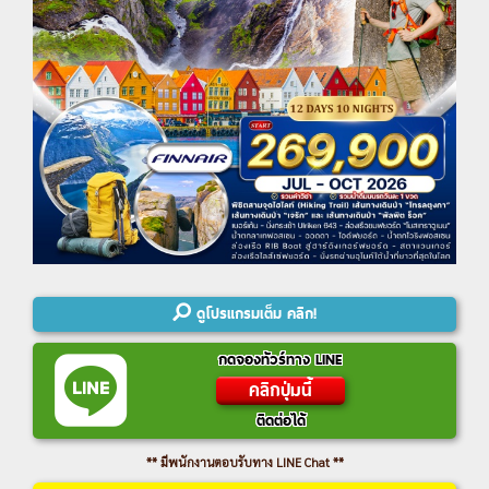
ดูโปรแกรมเต็ม คลิก!
กดจองทัวร์ทาง LINE
คลิกปุ่มนี้
ติดต่อได้
** มีพนักงานตอบรับทาง LINE Chat **