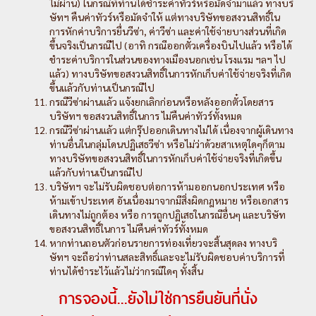
ไม่ผ่าน) ในกรณีที่ท่านได้ชำระค่าทัวร์หรือมัดจำมาแล้ว ทางบริ
ษัทฯ คืนค่าทัวร์หรือมัดจำให้ แต่ทางบริษัทขอสงวนสิทธิ์ใน
การหักค่าบริการยื่นวีซ่า, ค่าวีซ่า และค่าใช้จ่ายบางส่วนที่เกิด
ขึ้นจริงเป็นกรณีไป (อาทิ กรณีออกตั๋วเครื่องบินไปแล้ว หรือได้
ชำระค่าบริการในส่วนของทางเมืองนอกเช่น โรงแรม ฯลฯ ไป
แล้ว) ทางบริษัทขอสงวนสิทธิ์ในการหักเก็บค่าใช้จ่ายจริงที่เกิด
ขึ้นแล้วกับท่านเป็นกรณีไป
กรณีวีซ่าผ่านแล้ว แจ้งยกเลิกก่อนหรือหลังออกตั๋วโดยสาร
บริษัทฯ ขอสงวนสิทธิ์ในการ ไม่คืนค่าทัวร์ทั้งหมด
กรณีวีซ่าผ่านแล้ว แต่กรุ๊ปออกเดินทางไม่ได้ เนื่องจากผู้เดินทาง
ท่านอื่นในกลุ่มโดนปฏิเสธวีซ่า หรือไม่ว่าด้วยสาเหตุใดๆก็ตาม
ทางบริษัทขอสงวนสิทธิ์ในการหักเก็บค่าใช้จ่ายจริงที่เกิดขึ้น
แล้วกับท่านเป็นกรณีไป
บริษัทฯ จะไม่รับผิดชอบต่อการห้ามออกนอกประเทศ หรือ
ห้ามเข้าประเทศ อันเนื่องมาจากมีสิ่งผิดกฎหมาย หรือเอกสาร
เดินทางไม่ถูกต้อง หรือ การถูกปฏิเสธในกรณีอื่นๆ และบริษัท
ขอสงวนสิทธิ์ในการ ไม่คืนค่าทัวร์ทั้งหมด
หากท่านถอนตัวก่อนรายการท่องเที่ยวจะสิ้นสุดลง ทางบริ
ษัทฯ จะถือว่าท่านสละสิทธิ์และจะไม่รับผิดชอบค่าบริการที่
ท่านได้ชำระไว้แล้วไม่ว่ากรณีใดๆ ทั้งสิ้น
การจองนี้...ยังไม่ใช่การยืนยันที่นั่ง