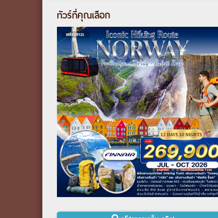
ทัวร์ที่คุณเลือก