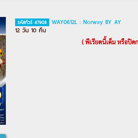
WAY0612L : Norway BY AY
รหัสทัวร์ 47908
12 วัน 10 คืน
( พีเรียดนี้เต็ม หรือปิด