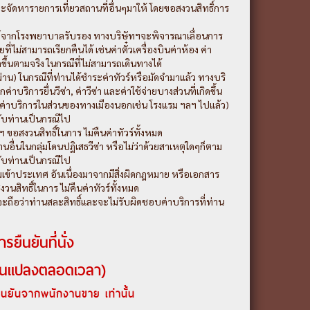
ทฯจะจัดหารายการเที่ยวสถานที่อื่นๆมาให้ โดยขอสงวนสิทธิ์การ
ทย์จากโรงพยาบาลรับรอง ทางบริษัทฯจะพิจารณาเลื่อนการ
่ไม่สามารถเรียกคืนได้ เช่นค่าตั๋วเครื่องบินค่าห้อง ค่า
ิดขึ้นตามจริง ในกรณีที่ไม่สามารถเดินทางได้
ม่ผ่าน) ในกรณีที่ท่านได้ชำระค่าทัวร์หรือมัดจำมาแล้ว ทางบริ
าบริการยื่นวีซ่า, ค่าวีซ่า และค่าใช้จ่ายบางส่วนที่เกิดขึ้น
ระค่าบริการในส่วนของทางเมืองนอกเช่น โรงแรม ฯลฯ ไปแล้ว)
วกับท่านเป็นกรณีไป
 ขอสงวนสิทธิ์ในการ ไม่คืนค่าทัวร์ทั้งหมด
่านอื่นในกลุ่มโดนปฏิเสธวีซ่า หรือไม่ว่าด้วยสาเหตุใดๆก็ตาม
วกับท่านเป็นกรณีไป
ข้าประเทศ อันเนื่องมาจากมีสิ่งผิดกฎหมาย หรือเอกสาร
วนสิทธิ์ในการ ไม่คืนค่าทัวร์ทั้งหมด
ะถือว่าท่านสละสิทธิ์และจะไม่รับผิดชอบค่าบริการที่ท่าน
ารยืนยันที่นั่ง
ลี่ยนแปลงตลอดเวลา)
e ยืนยันจากพนักงานขาย เท่านั้น