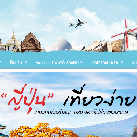
โรงแรม
Voucher บุฟเฟ่ต์ ล่องเรือ
ตั๋วเครื่องบิน/รถ
บิน