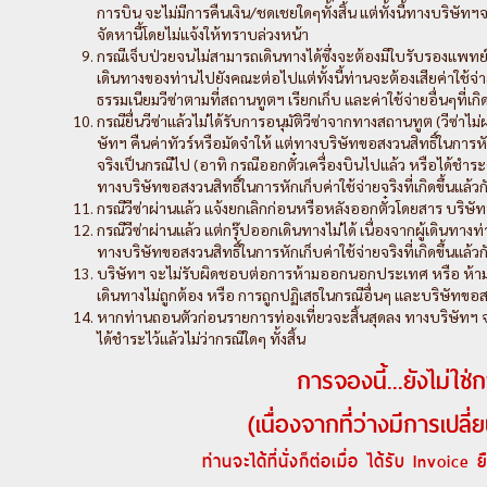
การบิน จะไม่มีการคืนเงิน/ชดเชยใดๆทั้งสิ้น แต่ทั้งนี้ทางบริษั
จัดหานี้โดยไม่แจ้งให้ทราบล่วงหน้า
กรณีเจ็บป่วยจนไม่สามารถเดินทางได้ซึ่งจะต้องมีใบรับรองแพ
เดินทางของท่านไปยังคณะต่อไปแต่ทั้งนี้ท่านจะต้องเสียค่าใช้จ่ายที
ธรรมเนียมวีซ่าตามที่สถานทูตฯ เรียกเก็บ และค่าใช้จ่ายอื่นๆที่เก
กรณียื่นวีซ่าแล้วไม่ได้รับการอนุมัติวีซ่าจากทางสถานทูต (วีซ่าไ
ษัทฯ คืนค่าทัวร์หรือมัดจำให้ แต่ทางบริษัทขอสงวนสิทธิ์ในการหักค่
จริงเป็นกรณีไป (อาทิ กรณีออกตั๋วเครื่องบินไปแล้ว หรือได้ชำ
ทางบริษัทขอสงวนสิทธิ์ในการหักเก็บค่าใช้จ่ายจริงที่เกิดขึ้นแล้
กรณีวีซ่าผ่านแล้ว แจ้งยกเลิกก่อนหรือหลังออกตั๋วโดยสาร บริษัทฯ
กรณีวีซ่าผ่านแล้ว แต่กรุ๊ปออกเดินทางไม่ได้ เนื่องจากผู้เดินทางท
ทางบริษัทขอสงวนสิทธิ์ในการหักเก็บค่าใช้จ่ายจริงที่เกิดขึ้นแล้
บริษัทฯ จะไม่รับผิดชอบต่อการห้ามออกนอกประเทศ หรือ ห้ามเ
เดินทางไม่ถูกต้อง หรือ การถูกปฏิเสธในกรณีอื่นๆ และบริษัทขอสง
หากท่านถอนตัวก่อนรายการท่องเที่ยวจะสิ้นสุดลง ทางบริษัทฯ จ
ได้ชำระไว้แล้วไม่ว่ากรณีใดๆ ทั้งสิ้น
การจองนี้...ยังไม่ใช่ก
(เนื่องจากที่ว่างมีการเป
ท่านจะได้ที่นั่งก็ต่อเมื่อ ได้รับ Invoic