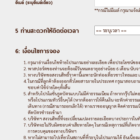
อีเมล์ (ระบุอีเมล์เดียว)
**กรณีไม่มีเมล์ กรุณาแจ้งเ
5 ท่านสะดวกให้ติดต่อเวลา
6: เงื่อนไขการจอง
กรุณาอ่านเงื่อนไขท้ายโปรแกรมอย่างละเอียด เพื่อประโยชน์ของ
พาสปอร์ตของท่านจะต้องมีวันหมดอายุอย่างน้อย 6 เดือน นับจ
ทางบริษัทขอสงวนสิทธิ์ราคานี้เฉพาะนักท่องเที่ยวชาวไทยและ เป
ในกรณีที่ลูกค้าต้องออกตั๋วโดยสารภายในประเทศ กรุณาสอบถามเจ้า
ชอบค่าใช้จ่ายใดๆทั้งสิ้น
สำหรับโปรโมชั่นรูดบัตรแบบไม่มีค่าธรรมเนียม ถ้าหากกรุ๊ปไม่คอ
หรือโปรแกรมทัวร์อื่นๆได้ (หากต้องการให้คืนเงิน จะหักค่าธรร
เดินทาง (กรณีสามารถยกเลิกได้) ทางเราขออนุญาต คิดค่าธรรม
ตัดบัตรชำระเข้ามา
บริษัทฯ สงวนสิทธิ์ที่จะเปลี่ยนแปลงรายละเอียดบางประการในทัวร์น
บริษัทจะไม่รับผิดชอบค่าเสียหายใดๆ ในกรณีเหตุการณ์ที่เกิดจาก
การควบคุมของทางบริษัทฯ
หากไม่สามารถไปเที่ยวในสถานที่ที่ระบุในโปรแกรมได้ อันเนื