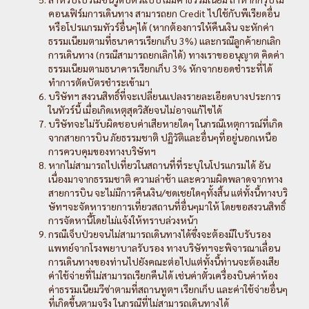
คอนเฟิร์มการเดินทาง สามารถยก Credit ไปใช้กับพีเรียดอื่น
หรือโปรแกรมทัวร์อื่นๆได้ (หากต้องการให้คืนเงิน จะหักค่า
ธรรมเนียมตามที่ธนาคารเรียกเก็บ 3%) และกรณีลูกค้ายกเลิก
การเดินทาง (กรณีสามารถยกเลิกได้) ทางเราขออนุญาต คิดค่า
ธรรมเนียมตามธนาคารเรียกเก็บ 3% หักจากยอดชำระที่ได้
ทำการตัดบัตรชำระเข้ามา
บริษัทฯ สงวนสิทธิ์ที่จะเปลี่ยนแปลงรายละเอียดบางประการ
ในทัวร์นี้ เมื่อเกิดเหตุสุดวิสัยจนไม่อาจแก้ไขได้
บริษัทจะไม่รับผิดชอบค่าเสียหายใดๆ ในกรณีเหตุการณ์ที่เกิด
จากสายการบิน ภัยธรรมชาติ ปฏิวัติและอื่นๆที่อยู่นอกเหนือ
การควบคุมของทางบริษัทฯ
หากไม่สามารถไปเที่ยวในสถานที่ที่ระบุในโปรแกรมได้ อัน
เนื่องมาจากธรรมชาติ ความล่าช้า และความผิดพลาดจากทาง
สายการบิน จะไม่มีการคืนเงิน/ชดเชยใดๆทั้งสิ้น แต่ทั้งนี้ทางบริ
ษัทฯจะจัดหารายการเที่ยวสถานที่อื่นๆมาให้ โดยขอสงวนสิทธิ์
การจัดหานี้โดยไม่แจ้งให้ทราบล่วงหน้า
กรณีเจ็บป่วยจนไม่สามารถเดินทางได้ซึ่งจะต้องมีใบรับรอง
แพทย์จากโรงพยาบาลรับรอง ทางบริษัทฯจะพิจารณาเลื่อน
การเดินทางของท่านไปยังคณะต่อไปแต่ทั้งนี้ท่านจะต้องเสีย
ค่าใช้จ่ายที่ไม่สามารถเรียกคืนได้ เช่นค่าตั๋วเครื่องบินค่าห้อง
ค่าธรรมเนียมวีซ่าตามที่สถานทูตฯ เรียกเก็บ และค่าใช้จ่ายอื่นๆ
ที่เกิดขึ้นตามจริง ในกรณีที่ไม่สามารถเดินทางได้