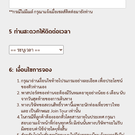
**กรณีไม่มีเมล์ กรุณาแจ้งเมื่อเซลส์ติดต่อมายังท่าน
5 ท่านสะดวกให้ติดต่อเวลา
6: เงื่อนไขการจอง
กรุณาอ่านเงื่อนไขท้ายโปรแกรมอย่างละเอียด เพื่อประโยชน์
ของตัวท่านเอง
พาสปอร์ตของท่านจะต้องมีวันหมดอายุอย่างน้อย 6 เดือน นับ
จากวันสุดท้ายของการเดินทาง
ทางบริษัทขอสงวนสิทธิ์ราคานี้เฉพาะนักท่องเที่ยวชาวไทย
และ เป็นลักษณะ Join Tour เท่านั้น
ในกรณีที่ลูกค้าต้องออกตั๋วโดยสารภายในประเทศ กรุณา
สอบถามเจ้าหน้าที่ก่อนทุกครั้ง มิเช่นนั้นทางบริษัทฯจะไม่รับ
ผิดชอบค่าใช้จ่ายใดๆทั้งสิ้น
สำหรับโปรโมชั่นรูดบัตรแบบไม่มีค่าธรรมเนียม ถ้าหากกรุ๊ปไม่