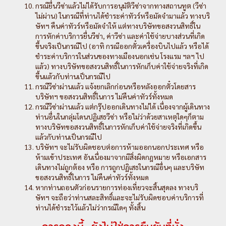
กรณียื่นวีซ่าแล้วไม่ได้รับการอนุมัติวีซ่าจากทางสถานทูต (วีซ่า
ไม่ผ่าน) ในกรณีที่ท่านได้ชำระค่าทัวร์หรือมัดจำมาแล้ว ทางบริ
ษัทฯ คืนค่าทัวร์หรือมัดจำให้ แต่ทางบริษัทขอสงวนสิทธิ์ใน
การหักค่าบริการยื่นวีซ่า, ค่าวีซ่า และค่าใช้จ่ายบางส่วนที่เกิด
ขึ้นจริงเป็นกรณีไป (อาทิ กรณีออกตั๋วเครื่องบินไปแล้ว หรือได้
ชำระค่าบริการในส่วนของทางเมืองนอกเช่น โรงแรม ฯลฯ ไป
แล้ว) ทางบริษัทขอสงวนสิทธิ์ในการหักเก็บค่าใช้จ่ายจริงที่เกิด
ขึ้นแล้วกับท่านเป็นกรณีไป
กรณีวีซ่าผ่านแล้ว แจ้งยกเลิกก่อนหรือหลังออกตั๋วโดยสาร
บริษัทฯ ขอสงวนสิทธิ์ในการ ไม่คืนค่าทัวร์ทั้งหมด
กรณีวีซ่าผ่านแล้ว แต่กรุ๊ปออกเดินทางไม่ได้ เนื่องจากผู้เดินทาง
ท่านอื่นในกลุ่มโดนปฏิเสธวีซ่า หรือไม่ว่าด้วยสาเหตุใดๆก็ตาม
ทางบริษัทขอสงวนสิทธิ์ในการหักเก็บค่าใช้จ่ายจริงที่เกิดขึ้น
แล้วกับท่านเป็นกรณีไป
บริษัทฯ จะไม่รับผิดชอบต่อการห้ามออกนอกประเทศ หรือ
ห้ามเข้าประเทศ อันเนื่องมาจากมีสิ่งผิดกฎหมาย หรือเอกสาร
เดินทางไม่ถูกต้อง หรือ การถูกปฏิเสธในกรณีอื่นๆ และบริษัท
ขอสงวนสิทธิ์ในการ ไม่คืนค่าทัวร์ทั้งหมด
หากท่านถอนตัวก่อนรายการท่องเที่ยวจะสิ้นสุดลง ทางบริ
ษัทฯ จะถือว่าท่านสละสิทธิ์และจะไม่รับผิดชอบค่าบริการที่
ท่านได้ชำระไว้แล้วไม่ว่ากรณีใดๆ ทั้งสิ้น