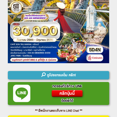
ดูโปรแกรมเต็ม คลิก!
กดจองทัวร์ทาง LINE
คลิกปุ่มนี้
ติดต่อได้
** มีพนักงานตอบรับทาง LINE Chat **