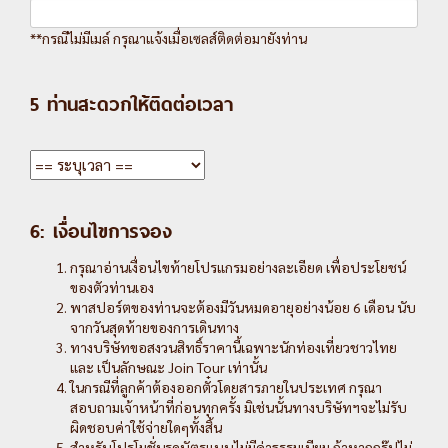
**กรณีไม่มีเมล์ กรุณาแจ้งเมื่อเซลส์ติดต่อมายังท่าน
5 ท่านสะดวกให้ติดต่อเวลา
6: เงื่อนไขการจอง
กรุณาอ่านเงื่อนไขท้ายโปรแกรมอย่างละเอียด เพื่อประโยชน์
ของตัวท่านเอง
พาสปอร์ตของท่านจะต้องมีวันหมดอายุอย่างน้อย 6 เดือน นับ
จากวันสุดท้ายของการเดินทาง
ทางบริษัทขอสงวนสิทธิ์ราคานี้เฉพาะนักท่องเที่ยวชาวไทย
และ เป็นลักษณะ Join Tour เท่านั้น
ในกรณีที่ลูกค้าต้องออกตั๋วโดยสารภายในประเทศ กรุณา
สอบถามเจ้าหน้าที่ก่อนทุกครั้ง มิเช่นนั้นทางบริษัทฯจะไม่รับ
ผิดชอบค่าใช้จ่ายใดๆทั้งสิ้น
สำหรับโปรโมชั่นรูดบัตรแบบไม่มีค่าธรรมเนียม ถ้าหากกรุ๊ปไม่