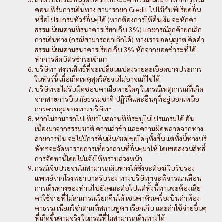
คอนเฟิร์มการเดินทาง สามารถยก Credit ไปใช้กับพีเรียดอื่น
หรือโปรแกรมทัวร์อื่นๆได้ (หากต้องการให้คืนเงิน จะหักค่า
ธรรมเนียมตามที่ธนาคารเรียกเก็บ 3%) และกรณีลูกค้ายกเลิก
การเดินทาง (กรณีสามารถยกเลิกได้) ทางเราขออนุญาต คิดค่า
ธรรมเนียมตามธนาคารเรียกเก็บ 3% หักจากยอดชำระที่ได้
ทำการตัดบัตรชำระเข้ามา
บริษัทฯ สงวนสิทธิ์ที่จะเปลี่ยนแปลงรายละเอียดบางประการ
ในทัวร์นี้ เมื่อเกิดเหตุสุดวิสัยจนไม่อาจแก้ไขได้
บริษัทจะไม่รับผิดชอบค่าเสียหายใดๆ ในกรณีเหตุการณ์ที่เกิด
จากสายการบิน ภัยธรรมชาติ ปฏิวัติและอื่นๆที่อยู่นอกเหนือ
การควบคุมของทางบริษัทฯ
หากไม่สามารถไปเที่ยวในสถานที่ที่ระบุในโปรแกรมได้ อัน
เนื่องมาจากธรรมชาติ ความล่าช้า และความผิดพลาดจากทาง
สายการบิน จะไม่มีการคืนเงิน/ชดเชยใดๆทั้งสิ้น แต่ทั้งนี้ทางบริ
ษัทฯจะจัดหารายการเที่ยวสถานที่อื่นๆมาให้ โดยขอสงวนสิทธิ์
การจัดหานี้โดยไม่แจ้งให้ทราบล่วงหน้า
กรณีเจ็บป่วยจนไม่สามารถเดินทางได้ซึ่งจะต้องมีใบรับรอง
แพทย์จากโรงพยาบาลรับรอง ทางบริษัทฯจะพิจารณาเลื่อน
การเดินทางของท่านไปยังคณะต่อไปแต่ทั้งนี้ท่านจะต้องเสีย
ค่าใช้จ่ายที่ไม่สามารถเรียกคืนได้ เช่นค่าตั๋วเครื่องบินค่าห้อง
ค่าธรรมเนียมวีซ่าตามที่สถานทูตฯ เรียกเก็บ และค่าใช้จ่ายอื่นๆ
ที่เกิดขึ้นตามจริง ในกรณีที่ไม่สามารถเดินทางได้