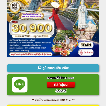
ดูโปรแกรมเต็ม คลิก!
กดจองทัวร์ทาง LINE
คลิกปุ่มนี้
ติดต่อได้
** มีพนักงานตอบรับทาง LINE Chat **