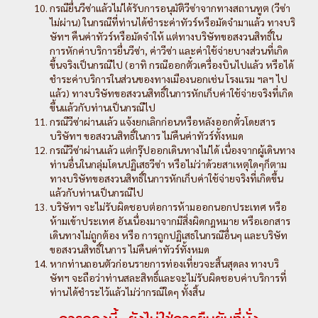
กรณียื่นวีซ่าแล้วไม่ได้รับการอนุมัติวีซ่าจากทางสถานทูต (วีซ่า
ไม่ผ่าน) ในกรณีที่ท่านได้ชำระค่าทัวร์หรือมัดจำมาแล้ว ทางบริ
ษัทฯ คืนค่าทัวร์หรือมัดจำให้ แต่ทางบริษัทขอสงวนสิทธิ์ใน
การหักค่าบริการยื่นวีซ่า, ค่าวีซ่า และค่าใช้จ่ายบางส่วนที่เกิด
ขึ้นจริงเป็นกรณีไป (อาทิ กรณีออกตั๋วเครื่องบินไปแล้ว หรือได้
ชำระค่าบริการในส่วนของทางเมืองนอกเช่น โรงแรม ฯลฯ ไป
แล้ว) ทางบริษัทขอสงวนสิทธิ์ในการหักเก็บค่าใช้จ่ายจริงที่เกิด
ขึ้นแล้วกับท่านเป็นกรณีไป
กรณีวีซ่าผ่านแล้ว แจ้งยกเลิกก่อนหรือหลังออกตั๋วโดยสาร
บริษัทฯ ขอสงวนสิทธิ์ในการ ไม่คืนค่าทัวร์ทั้งหมด
กรณีวีซ่าผ่านแล้ว แต่กรุ๊ปออกเดินทางไม่ได้ เนื่องจากผู้เดินทาง
ท่านอื่นในกลุ่มโดนปฏิเสธวีซ่า หรือไม่ว่าด้วยสาเหตุใดๆก็ตาม
ทางบริษัทขอสงวนสิทธิ์ในการหักเก็บค่าใช้จ่ายจริงที่เกิดขึ้น
แล้วกับท่านเป็นกรณีไป
บริษัทฯ จะไม่รับผิดชอบต่อการห้ามออกนอกประเทศ หรือ
ห้ามเข้าประเทศ อันเนื่องมาจากมีสิ่งผิดกฎหมาย หรือเอกสาร
เดินทางไม่ถูกต้อง หรือ การถูกปฏิเสธในกรณีอื่นๆ และบริษัท
ขอสงวนสิทธิ์ในการ ไม่คืนค่าทัวร์ทั้งหมด
หากท่านถอนตัวก่อนรายการท่องเที่ยวจะสิ้นสุดลง ทางบริ
ษัทฯ จะถือว่าท่านสละสิทธิ์และจะไม่รับผิดชอบค่าบริการที่
ท่านได้ชำระไว้แล้วไม่ว่ากรณีใดๆ ทั้งสิ้น