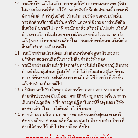
กรณียื่นวีซ่าแล้วไม่ได้รับการอนุมัติวีซ่าจากทางสถานทูต (วีซ่า
ไม่ผ่าน) ในกรณีที่ท่านได้ชำระค่าทัวร์หรือมัดจำมาแล้ว ทางบริ
ษัทฯ คืนค่าทัวร์หรือมัดจำให้ แต่ทางบริษัทขอสงวนสิทธิ์ใน
การหักค่าบริการยื่นวีซ่า, ค่าวีซ่า และค่าใช้จ่ายบางส่วนที่เกิด
ขึ้นจริงเป็นกรณีไป (อาทิ กรณีออกตั๋วเครื่องบินไปแล้ว หรือได้
ชำระค่าบริการในส่วนของทางเมืองนอกเช่น โรงแรม ฯลฯ ไป
แล้ว) ทางบริษัทขอสงวนสิทธิ์ในการหักเก็บค่าใช้จ่ายจริงที่เกิด
ขึ้นแล้วกับท่านเป็นกรณีไป
กรณีวีซ่าผ่านแล้ว แจ้งยกเลิกก่อนหรือหลังออกตั๋วโดยสาร
บริษัทฯ ขอสงวนสิทธิ์ในการ ไม่คืนค่าทัวร์ทั้งหมด
กรณีวีซ่าผ่านแล้ว แต่กรุ๊ปออกเดินทางไม่ได้ เนื่องจากผู้เดินทาง
ท่านอื่นในกลุ่มโดนปฏิเสธวีซ่า หรือไม่ว่าด้วยสาเหตุใดๆก็ตาม
ทางบริษัทขอสงวนสิทธิ์ในการหักเก็บค่าใช้จ่ายจริงที่เกิดขึ้น
แล้วกับท่านเป็นกรณีไป
บริษัทฯ จะไม่รับผิดชอบต่อการห้ามออกนอกประเทศ หรือ
ห้ามเข้าประเทศ อันเนื่องมาจากมีสิ่งผิดกฎหมาย หรือเอกสาร
เดินทางไม่ถูกต้อง หรือ การถูกปฏิเสธในกรณีอื่นๆ และบริษัท
ขอสงวนสิทธิ์ในการ ไม่คืนค่าทัวร์ทั้งหมด
หากท่านถอนตัวก่อนรายการท่องเที่ยวจะสิ้นสุดลง ทางบริ
ษัทฯ จะถือว่าท่านสละสิทธิ์และจะไม่รับผิดชอบค่าบริการที่
ท่านได้ชำระไว้แล้วไม่ว่ากรณีใดๆ ทั้งสิ้น