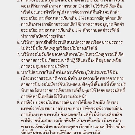
คอนเฟิร์มการเดินทาง สามารถยก Credit ไปใช้กับพีเรียดอื่น
หรือโปรแกรมทัวร์อื่นๆได้ (หากต้องการให้คืนเงิน จะหักค่า
ธรรมเนียมตามที่ธนาคารเรียกเก็บ 3%) และกรณีลูกค้ายกเลิก
การเดินทาง (กรณีสามารถยกเลิกได้) ทางเราขออนุญาต คิดค่า
ธรรมเนียมตามธนาคารเรียกเก็บ 3% หักจากยอดชำระที่ได้
ทำการตัดบัตรชำระเข้ามา
บริษัทฯ สงวนสิทธิ์ที่จะเปลี่ยนแปลงรายละเอียดบางประการ
ในทัวร์นี้ เมื่อเกิดเหตุสุดวิสัยจนไม่อาจแก้ไขได้
บริษัทจะไม่รับผิดชอบค่าเสียหายใดๆ ในกรณีเหตุการณ์ที่เกิด
จากสายการบิน ภัยธรรมชาติ ปฏิวัติและอื่นๆที่อยู่นอกเหนือ
การควบคุมของทางบริษัทฯ
หากไม่สามารถไปเที่ยวในสถานที่ที่ระบุในโปรแกรมได้ อัน
เนื่องมาจากธรรมชาติ ความล่าช้า และความผิดพลาดจากทาง
สายการบิน จะไม่มีการคืนเงิน/ชดเชยใดๆทั้งสิ้น แต่ทั้งนี้ทางบริ
ษัทฯจะจัดหารายการเที่ยวสถานที่อื่นๆมาให้ โดยขอสงวนสิทธิ์
การจัดหานี้โดยไม่แจ้งให้ทราบล่วงหน้า
กรณีเจ็บป่วยจนไม่สามารถเดินทางได้ซึ่งจะต้องมีใบรับรอง
แพทย์จากโรงพยาบาลรับรอง ทางบริษัทฯจะพิจารณาเลื่อน
การเดินทางของท่านไปยังคณะต่อไปแต่ทั้งนี้ท่านจะต้องเสีย
ค่าใช้จ่ายที่ไม่สามารถเรียกคืนได้ เช่นค่าตั๋วเครื่องบินค่าห้อง
ค่าธรรมเนียมวีซ่าตามที่สถานทูตฯ เรียกเก็บ และค่าใช้จ่ายอื่นๆ
ที่เกิดขึ้นตามจริง ในกรณีที่ไม่สามารถเดินทางได้