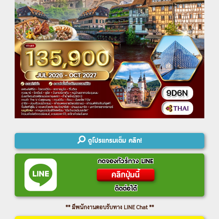
ดูโปรแกรมเต็ม คลิก!
กดจองทัวร์ทาง LINE
คลิกปุ่มนี้
ติดต่อได้
** มีพนักงานตอบรับทาง LINE Chat **