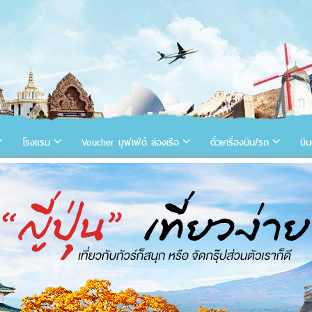
โรงแรม
Voucher บุฟเฟ่ต์ ล่องเรือ
ตั๋วเครื่องบิน/รถ
บิน