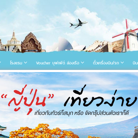
โรงแรม
Voucher บุฟเฟ่ต์ ล่องเรือ
ตั๋วเครื่องบิน/รถ
บิน